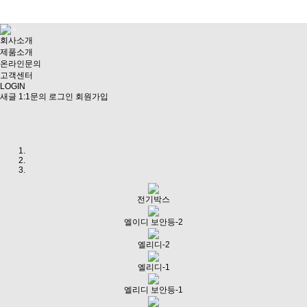
회사소개
제품소개
온라인문의
고객센터
LOGIN
새글
1:1문의
로그인
회원가입
Previous
Next
전기박스
엘이디 보안등-2
엘리디-2
엘리디-1
엘리디 보안등-1