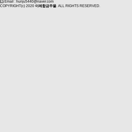
Email : hunju5440@naver.com
COPYRIGHT(c) 2020
이레합금주물
. ALL RIGHTS RESERVED.