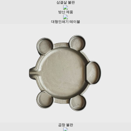
삼결살 불판
방산 제품
대형인쇄기 테이블
곱창 불판